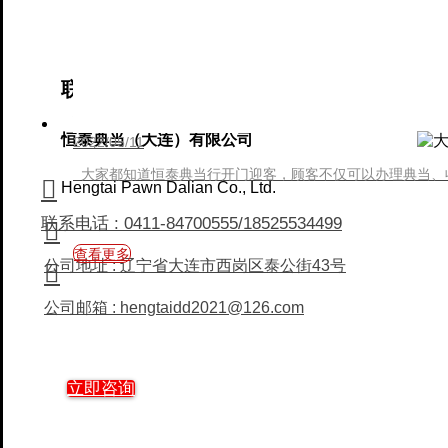
联系我们
Our contact
在典当行的购买优势
恒泰典当（大连）有限公司
2022/05/11
大家都知道恒泰典当行开门迎客，顾客不仅可以办理典当、收

Hengtai Pawn Dalian Co., Ltd.
联系电话 : 0411-84700555/18525534499

查看更多
公司地址 : 辽宁省大连市西岗区泰公街43号

公司邮箱 : hengtaidd2021@126.com
立即咨询