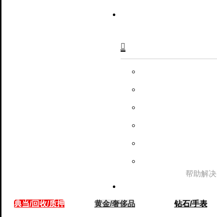

帮助解决
典当/回收/质押
黄金/奢侈品
钻石/手表