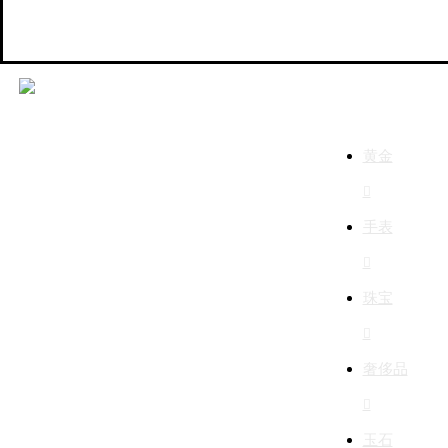
百元售
百元当
民品典当
黄金
大宗物资

固定资产
手表

珠宝

奢侈品

玉石